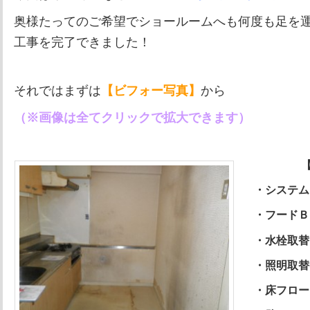
奥様たってのご希望でショールームへも何度も足を
工事を完了できました！
それではまずは
【ビフォー写真】
から
（※画像は全てクリックで拡大できます）
【今
・システム
・フードＢ
・水栓取替
・照明取替
・床フロー