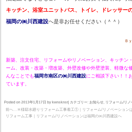
キッチン、浴室ユニットバス、トイレ、ドレッサー
福岡の㈱川西建設
へ是非お任せください（＾＾）
Ｂｙ
新築、注文住宅、
リフォームやリノベーション
、
キッチン
ーム
、改装・改築・増改築、
外壁改修や外壁塗装、軽微な
んなことでも
福岡市南区の㈱川西建設
にご相談下さい！！
ています。
Posted on
2013年1月17日
by
kwnsknst
|
カテゴリー:
お知らせ
,
リフォーム/リノ
前へ…Ｈ様邸水廻りリフォーム工事着工①｜リフォーム/リノベーション
リフォーム工事｜リフォーム/リノベーションは福岡の㈱川西建設へ