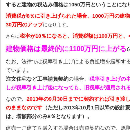
すると建物の税込み価格は1050万円ということにな
消費税が8％
に引き上げられた場合、1000万円の建
30万円のアップ
になります。
税率が10％
になると、消費税額は100万円と、
さらに
建物価格は最終的に1100万円に上がる
なお、法律では税率引き上げによる負担増を緩和す
ています。
注文住宅など工事請負契約
の場合、
税率引き上げの
しが税率引き上げ後になっても、旧税率が適用され
なので、
2013年の9月30日までに契約すれば引き渡し
のままなのです
（ただし2013年10月1日以降の設
は、増額部分のみ8％となります）。
建売一戸建てを購入する場合は売買契約なので、原