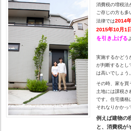
消費税の増税法
ご存じの方も多
201
法律では
2015年10月
を引き上げる
実施するかどう
が判断するとし
は高いでしょう
その時、家を買
土地には課税さ
です。住宅価格
それなりかかっ
例えば建物の税
と、消費税がそ