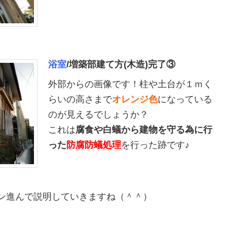
浴室
/増築部建て方(木造)完了③
外部からの画像です！柱や土台が１ｍく
らいの高さまで
オレンジ色
になっている
のが見えるでしょうか？
これは
腐食や白蟻から建物を守る為に行
った
防腐防蟻
処理
を行った跡です♪
ン進んで説明していきますね（＾＾）