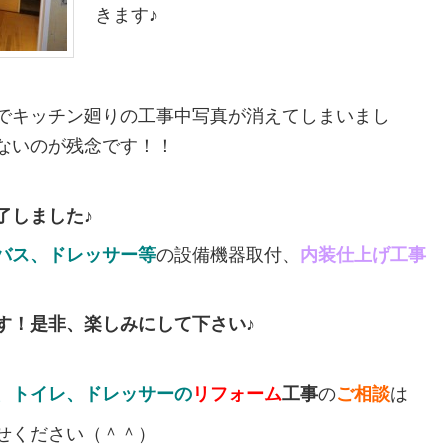
きます♪
でキッチン廻りの工事中写真が消えてしまいまし
ないのが残念です！！
了しました♪
バス
、
ドレッサー等
の設備機器取付、
内装仕上げ
工事
す！是非、楽しみにして下さい♪
、トイレ、ドレッサーの
リフォーム
工事
の
ご相談
は
せください（＾＾）