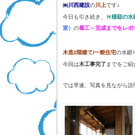
㈱川西建設
の
川上
です♪
今日も引き続き、
Ｈ様邸の水
室
）
の
着工～完成までをレポ
木造2階建て/一般住宅
の水廻
今回は
木工事完了
までをご紹
では早速、写真を見ながら説