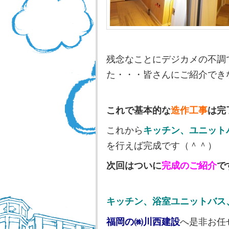
残念なことにデジカメの不調
た・・・皆さんにご紹介でき
これで基本的な
造作工事
は完
これから
キッチン
、
ユニット
を行えば完成です（＾＾）
次回はついに
完成のご紹介
で
キッチン、浴室ユニットバス
福岡の㈱川西建設
へ是非お任