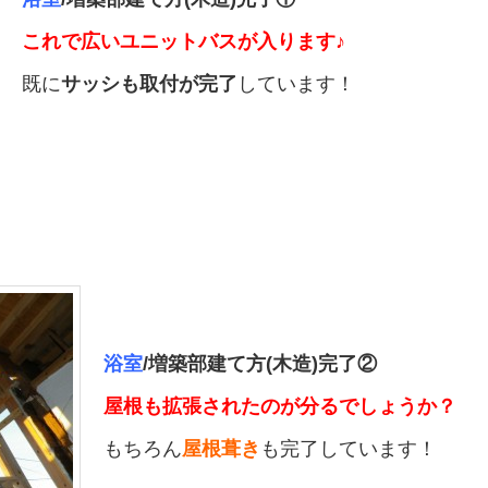
これで広いユニットバスが入ります♪
既に
サッシも取付が完了
しています！
浴室
/増築部建て方(木造)完了②
屋根も拡張されたのが分るでしょうか？
もちろん
屋根葺き
も完了しています！