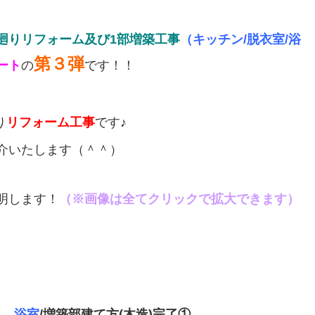
廻りリフォーム及び1部増築工事
（
キッチン
/
脱衣室
/
浴
第３弾
ート
の
です！！
り
リフォーム工事
です♪
介いたします（＾＾）
明します！
（※画像は全てクリックで拡大できます）
浴室
/増築部建て方(木造)完了①