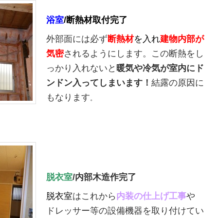
浴室
/断熱材取付完了
外部面には必ず
断熱材
を入れ
建物内部が
気密
されるようにします。この断熱をし
っかり入れないと
暖気や冷気が室内にド
ンドン入ってしまいます！
結露の原因に
もなります
。
脱衣室
/内部木造作完了
脱衣室
はこれから
内装の仕上げ工事
や
ドレッサー等の設備機器を取り付けてい