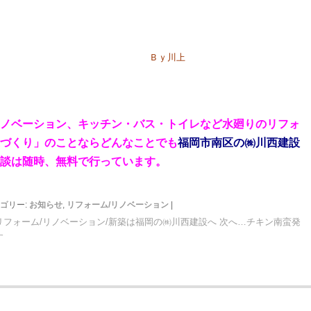
Ｂｙ川上
ノベーション
、
キッチン・バス・トイレなど水廻りのリフォ
づくり」のことならどんなことでも
福岡市南区の㈱川西建設
談は随時、無料
で行っています。
ゴリー:
お知らせ
,
リフォーム/リノベーション
|
フォーム/リノベーション/新築は福岡の㈱川西建設へ
次へ…チキン南蛮発
す